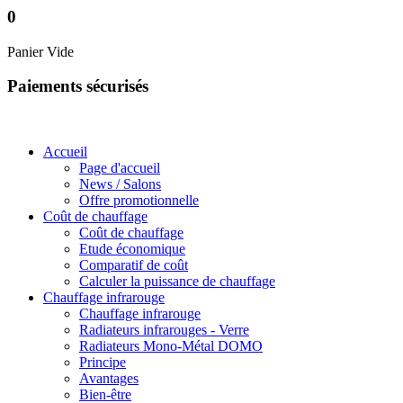
0
Panier Vide
Paiements sécurisés
Accueil
Page d'accueil
News / Salons
Offre promotionnelle
Coût de chauffage
Coût de chauffage
Etude économique
Comparatif de coût
Calculer la puissance de chauffage
Chauffage infrarouge
Chauffage infrarouge
Radiateurs infrarouges - Verre
Radiateurs Mono-Métal DOMO
Principe
Avantages
Bien-être