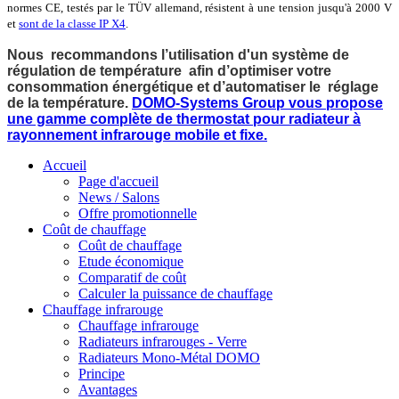
normes CE, testés par le TÜV allemand, résistent à une tension jusqu'à 2000 V
et
sont de la classe IP X4
.
Nous recommandons l’utilisation d'un système de
régulation de température afin d’optimiser votre
consommation énergétique et d’automatiser le réglage
de la température.
DOMO-Systems Group vous propose
une gamme complète de thermostat pour radiateur à
rayonnement infrarouge mobile et fixe.
Accueil
Page d'accueil
News / Salons
Offre promotionnelle
Coût de chauffage
Coût de chauffage
Etude économique
Comparatif de coût
Calculer la puissance de chauffage
Chauffage infrarouge
Chauffage infrarouge
Radiateurs infrarouges - Verre
Radiateurs Mono-Métal DOMO
Principe
Avantages