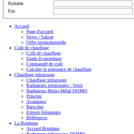
Portable
Fax
Accueil
Page d'accueil
News / Salons
Offre promotionnelle
Coût de chauffage
Coût de chauffage
Etude économique
Comparatif de coût
Calculer la puissance de chauffage
Chauffage infrarouge
Chauffage infrarouge
Radiateurs infrarouges - Verre
Radiateurs Mono-Métal DOMO
Principe
Avantages
Bien-être
Erreurs fréquentes
Références
La Boutique
Accueil Boutique
Radiateurs infrarouges DOMO